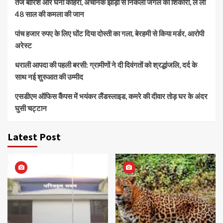
तेज बारिश और घना कोहरा, अचानक झाड़ी से निकला जंगल का शिकारी, ले ली
48 साल की कमला की जान
पांच हजार रुपए के लिए घोंट दिया दोस्ती का गला, बेरहमी से किया मर्डर, आरोपी
अरेस्ट
धराली आपदा की पहली बरसी: ग्रामीणों ने दी दिवंगतों को श्रद्धांजलि, दर्द के
साथ नई शुरुआत की उम्मीद
एसडीएम ऑफिस कैंपस में भयंकर लैंडस्लाइड, कमरे की दीवार तोड़ घर के अंदर
घुसी चट्टान
Latest Post