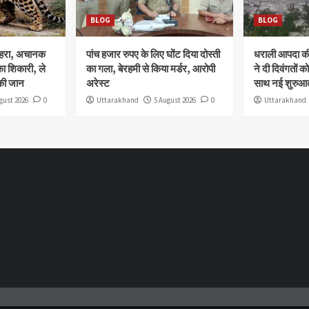
BLOG
BLOG
ोहरा, अचानक
पांच हजार रुपए के लिए घोंट दिया दोस्ती
धराली आपदा की 
ा शिकारी, ले
का गला, बेरहमी से किया मर्डर, आरोपी
ने दी दिवंगतों को
की जान
अरेस्ट
साथ नई शुरुआत
gust 2026
0
Uttarakhand
5 August 2026
0
Uttarakhand