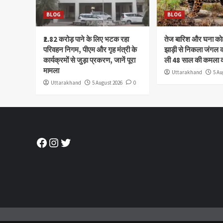
BLOG
BLOG
₹2.82 करोड़ पाने के लिए भटक रहा
तेज बारिश और घना क
परिवहन निगम, पीएम और गृह मंत्री के
झाड़ी से निकला जंगल क
कार्यक्रमों से जुड़ा प्रकरण, जानें पूरा
ली 48 साल की कमला 
मामला
Uttarakhand
5 Au
Uttarakhand
5 August 2026
0
Facebook
Instagram
Twitter