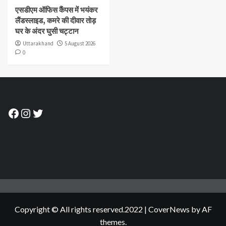
एसडीएम ऑफिस कैंपस में भयंकर
लैंडस्लाइड, कमरे की दीवार तोड़
घर के अंदर घुसी चट्टान
Uttarakhand
5 August 2026
0
Facebook
Instagram
Twitter
Copyright © All rights reserved.2022
|
CoverNews
by AF
themes.