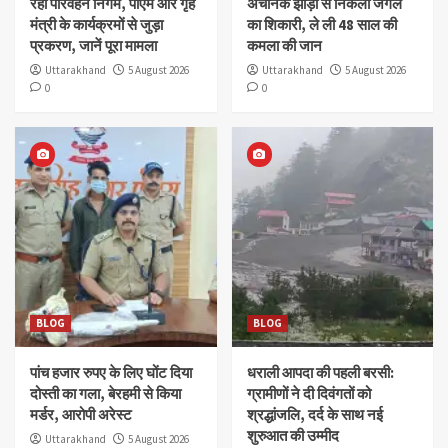
रहा परिवहन निगम, पीएम और गृह
अचानक झाड़ी से निकला जंगल
मंत्री के कार्यक्रमों से जुड़ा
का शिकारी, ले ली 48 साल की
प्रकरण, जानें पूरा मामला
कमला की जान
Uttarakhand
5 August 2026
Uttarakhand
5 August 2026
0
0
BLOG
BLOG
पांच हजार रुपए के लिए घोंट दिया
धराली आपदा की पहली बरसी:
दोस्ती का गला, बेरहमी से किया
ग्रामीणों ने दी दिवंगतों को
मर्डर, आरोपी अरेस्ट
श्रद्धांजलि, दर्द के साथ नई
शुरुआत की उम्मीद
Uttarakhand
5 August 2026