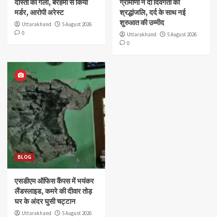
दोस्ती का गला, बेरहमी से किया
ग्रामीणों ने दी दिवंगतों को
मर्डर, आरोपी अरेस्ट
श्रद्धांजलि, दर्द के साथ नई
शुरुआत की उम्मीद
Uttarakhand
5 August 2026
0
Uttarakhand
5 August 2026
0
BLOG
एसडीएम ऑफिस कैंपस में भयंकर
लैंडस्लाइड, कमरे की दीवार तोड़
घर के अंदर घुसी चट्टान
Uttarakhand
5 August 2026