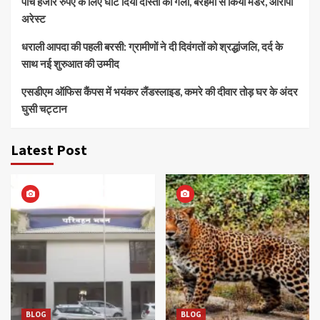
पांच हजार रुपए के लिए घोंट दिया दोस्ती का गला, बेरहमी से किया मर्डर, आरोपी
अरेस्ट
धराली आपदा की पहली बरसी: ग्रामीणों ने दी दिवंगतों को श्रद्धांजलि, दर्द के
साथ नई शुरुआत की उम्मीद
एसडीएम ऑफिस कैंपस में भयंकर लैंडस्लाइड, कमरे की दीवार तोड़ घर के अंदर
घुसी चट्टान
Latest Post
BLOG
BLOG