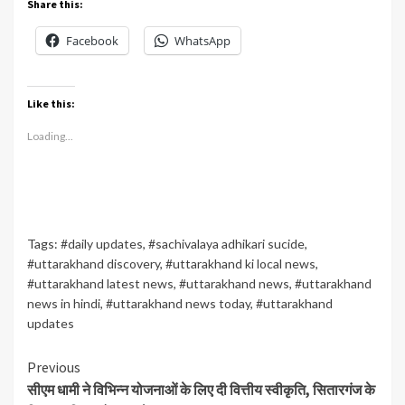
Share this:
Facebook
WhatsApp
Like this:
Loading...
Tags:
#daily updates
,
#sachivalaya adhikari sucide
,
#uttarakhand discovery
,
#uttarakhand ki local news
,
#uttarakhand latest news
,
#uttarakhand news
,
#uttarakhand
news in hindi
,
#uttarakhand news today
,
#uttarakhand
updates
Continue
Previous
सीएम धामी ने विभिन्न योजनाओं के लिए दी वित्तीय स्वीकृति, सितारगंज के
Reading