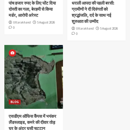
पांच हजार रुपए के लिए घोंट दिया
धराली आपदा की पहली बरसी:
दोस्ती का गला, बेरहमी से किया
ग्रामीणों ने दी दिवंगतों को
मर्डर, आरोपी अरेस्ट
श्रद्धांजलि, दर्द के साथ नई
शुरुआत की उम्मीद
Uttarakhand
5 August 2026
0
Uttarakhand
5 August 2026
0
BLOG
एसडीएम ऑफिस कैंपस में भयंकर
लैंडस्लाइड, कमरे की दीवार तोड़
घर के अंदर घुसी चट्टान