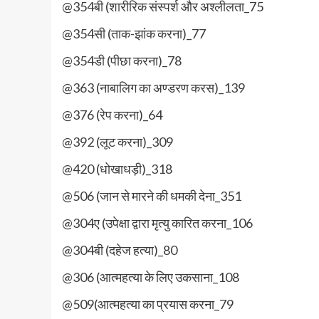
@354बी (शारीरिक संस्पर्श और अश्लीलता_75
@354सी (ताक-झांक करना)_77
@354डी (पीछा करना)_78
@363 (नाबालिग का अण्डरण करस)_139
@376 (रेप करना)_64
@392 (लूट करना)_309
@420 (धोखाधड़ी)_318
@506 (जान से मारने की धमकी देना_351
@304ए (उपेक्षा द्वारा मृत्यु कारित करना_106
@304बी (दहेज हत्या)_80
@306 (आत्महत्या के लिए उकसाना_108
@509(आत्महत्या का प्रयास करना_79