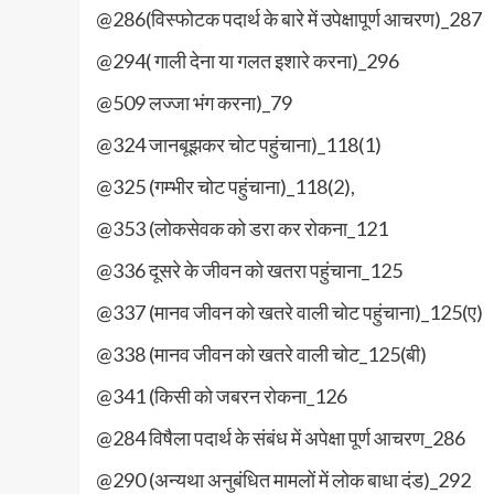
@286(विस्फोटक पदार्थ के बारे में उपेक्षापूर्ण आचरण)_287
@294( गाली देना या गलत इशारे करना)_296
@509 लज्जा भंग करना)_79
@324 जानबूझकर चोट पहुंचाना)_118(1)
@325 (गम्भीर चोट पहुंचाना)_118(2),
@353 (लोकसेवक को डरा कर रोकना_121
@336 दूसरे के जीवन को खतरा पहुंचाना_125
@337 (मानव जीवन को खतरे वाली चोट पहुंचाना)_125(ए)
@338 (मानव जीवन को खतरे वाली चोट_125(बी)
@341 (किसी को जबरन रोकना_126
@284 विषैला पदार्थ के संबंध में अपेक्षा पूर्ण आचरण_286
@290 (अन्यथा अनुबंधित मामलों में लोक बाधा दंड)_292