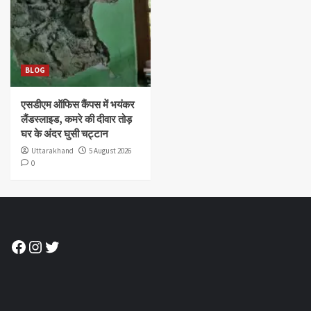
BLOG
एसडीएम ऑफिस कैंपस में भयंकर
लैंडस्लाइड, कमरे की दीवार तोड़
घर के अंदर घुसी चट्टान
Uttarakhand
5 August 2026
0
Facebook
Instagram
Twitter