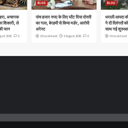
BLOG
BLOG
ोहरा, अचानक
पांच हजार रुपए के लिए घोंट दिया दोस्ती
धराली आपदा की 
ा शिकारी, ले
का गला, बेरहमी से किया मर्डर, आरोपी
ने दी दिवंगतों को
की जान
अरेस्ट
साथ नई शुरुआत
gust 2026
0
Uttarakhand
5 August 2026
0
Uttarakhand