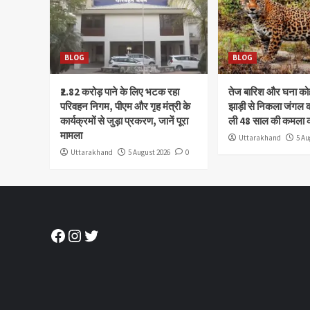
BLOG
BLOG
₹2.82 करोड़ पाने के लिए भटक रहा
तेज बारिश और घना क
परिवहन निगम, पीएम और गृह मंत्री के
झाड़ी से निकला जंगल क
कार्यक्रमों से जुड़ा प्रकरण, जानें पूरा
ली 48 साल की कमला 
मामला
Uttarakhand
5 Au
Uttarakhand
5 August 2026
0
Facebook
Instagram
Twitter