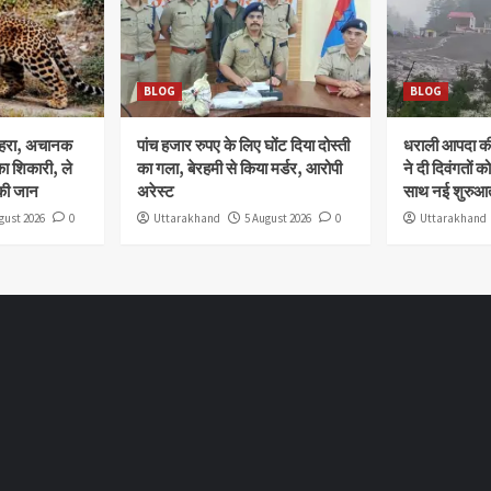
BLOG
BLOG
ोहरा, अचानक
पांच हजार रुपए के लिए घोंट दिया दोस्ती
धराली आपदा की 
ा शिकारी, ले
का गला, बेरहमी से किया मर्डर, आरोपी
ने दी दिवंगतों को
की जान
अरेस्ट
साथ नई शुरुआत
gust 2026
0
Uttarakhand
5 August 2026
0
Uttarakhand