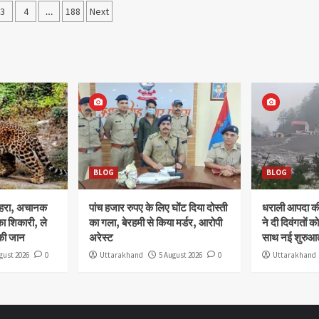
3
4
…
188
Next
ation
BLOG
BLOG
ोहरा, अचानक
पांच हजार रुपए के लिए घोंट दिया दोस्ती
धराली आपदा की 
ा शिकारी, ले
का गला, बेरहमी से किया मर्डर, आरोपी
ने दी दिवंगतों को
की जान
अरेस्ट
साथ नई शुरुआत
gust 2026
0
Uttarakhand
5 August 2026
0
Uttarakhand