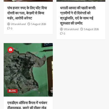
पांच हजार रुपए के लिए घोंट दिया
धराली आपदा की पहली बरसी:
दोस्ती का गला, बेरहमी से किया
ग्रामीणों ने दी दिवंगतों को
मर्डर, आरोपी अरेस्ट
श्रद्धांजलि, दर्द के साथ नई
शुरुआत की उम्मीद
Uttarakhand
5 August 2026
0
Uttarakhand
5 August 2026
0
BLOG
एसडीएम ऑफिस कैंपस में भयंकर
लैंडस्लाइड, कमरे की दीवार तोड़