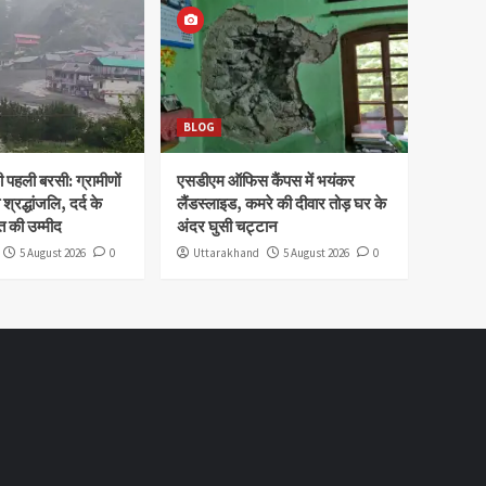
BLOG
पहली बरसी: ग्रामीणों
एसडीएम ऑफिस कैंपस में भयंकर
 श्रद्धांजलि, दर्द के
लैंडस्लाइड, कमरे की दीवार तोड़ घर के
 की उम्मीद
अंदर घुसी चट्टान
5 August 2026
0
Uttarakhand
5 August 2026
0