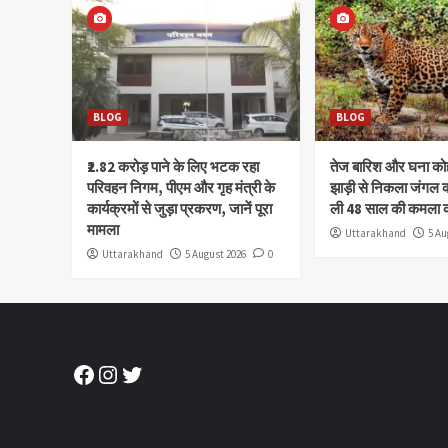
BLOG
BLOG
₹2.82 करोड़ पाने के लिए भटक रहा
तेज बारिश और घना क
परिवहन निगम, पीएम और गृह मंत्री के
झाड़ी से निकला जंगल क
कार्यक्रमों से जुड़ा प्रकरण, जानें पूरा
ली 48 साल की कमला 
मामला
Uttarakhand
5 Au
Uttarakhand
5 August 2026
0
Facebook
Instagram
Twitter