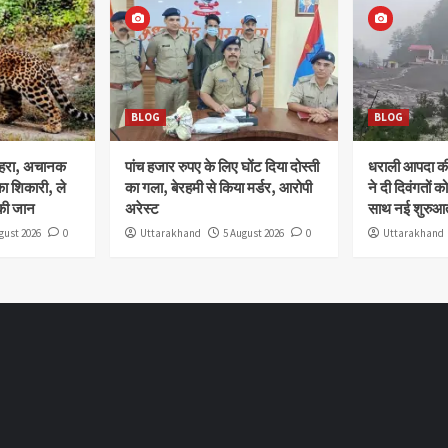
BLOG
BLOG
ोहरा, अचानक
पांच हजार रुपए के लिए घोंट दिया दोस्ती
धराली आपदा की 
ा शिकारी, ले
का गला, बेरहमी से किया मर्डर, आरोपी
ने दी दिवंगतों को
की जान
अरेस्ट
साथ नई शुरुआत
gust 2026
0
Uttarakhand
5 August 2026
0
Uttarakhand