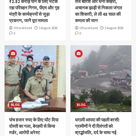
₹2.82 करोड़ पाने के लिए भटक
तेज बारिश और घना कोहरा,
रहा परिवहन निगम, पीएम और गृह
अचानक झाड़ी से निकला जंगल
मंत्री के कार्यक्रमों से जुड़ा
का शिकारी, ले ली 48 साल की
प्रकरण, जानें पूरा मामला
कमला की जान
Uttarakhand
5 August 2026
Uttarakhand
5 August 2026
0
0
BLOG
BLOG
पांच हजार रुपए के लिए घोंट दिया
धराली आपदा की पहली बरसी:
दोस्ती का गला, बेरहमी से किया
ग्रामीणों ने दी दिवंगतों को
मर्डर, आरोपी अरेस्ट
श्रद्धांजलि, दर्द के साथ नई