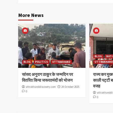
More News
BLOG
NATI
BLOG
POLITICS
UTTRAKHAND
UTTRAKHAND
सांसद अनुराग ठाकुर के जन्मदिन पर
राज्य कर मुख्य
वितरित किया जरूरतमंदों को भोजन
काली पट्टी ब
वजह
uttrakhanddiscovery.com
24 October 2025
0
uttrakhanddi
0