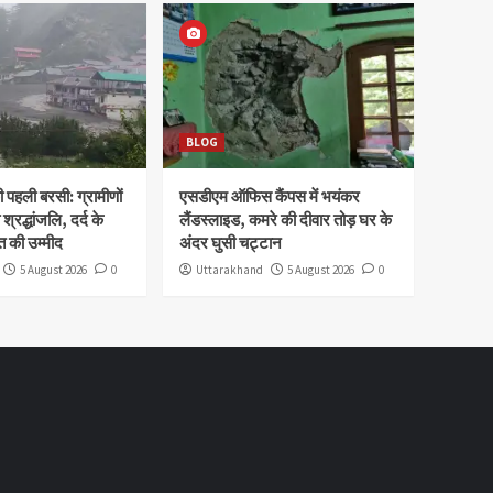
BLOG
पहली बरसी: ग्रामीणों
एसडीएम ऑफिस कैंपस में भयंकर
 श्रद्धांजलि, दर्द के
लैंडस्लाइड, कमरे की दीवार तोड़ घर के
 की उम्मीद
अंदर घुसी चट्टान
5 August 2026
0
Uttarakhand
5 August 2026
0