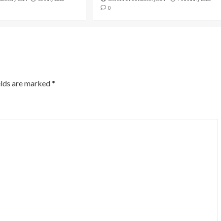
0
elds are marked
*