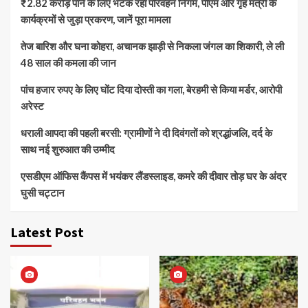
₹2.82 करोड़ पाने के लिए भटक रहा परिवहन निगम, पीएम और गृह मंत्री के
कार्यक्रमों से जुड़ा प्रकरण, जानें पूरा मामला
तेज बारिश और घना कोहरा, अचानक झाड़ी से निकला जंगल का शिकारी, ले ली
48 साल की कमला की जान
पांच हजार रुपए के लिए घोंट दिया दोस्ती का गला, बेरहमी से किया मर्डर, आरोपी
अरेस्ट
धराली आपदा की पहली बरसी: ग्रामीणों ने दी दिवंगतों को श्रद्धांजलि, दर्द के
साथ नई शुरुआत की उम्मीद
एसडीएम ऑफिस कैंपस में भयंकर लैंडस्लाइड, कमरे की दीवार तोड़ घर के अंदर
घुसी चट्टान
Latest Post