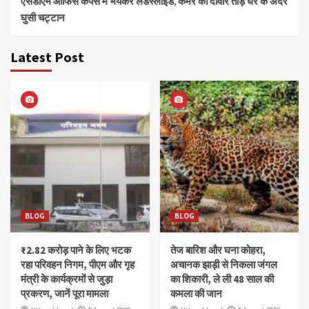
एसडीएम ऑफिस कैंपस में भयंकर लैंडस्लाइड, कमरे की दीवार तोड़ घर के अंदर
घुसी चट्टान
Latest Post
BLOG
BLOG
₹2.82 करोड़ पाने के लिए भटक
तेज बारिश और घना कोहरा,
रहा परिवहन निगम, पीएम और गृह
अचानक झाड़ी से निकला जंगल
मंत्री के कार्यक्रमों से जुड़ा
का शिकारी, ले ली 48 साल की
प्रकरण, जानें पूरा मामला
कमला की जान