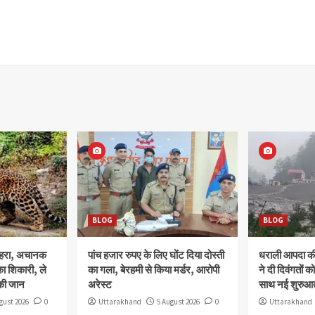
BLOG
BLOG
ोहरा, अचानक
पांच हजार रुपए के लिए घोंट दिया दोस्ती
धराली आपदा की 
ा शिकारी, ले
का गला, बेरहमी से किया मर्डर, आरोपी
ने दी दिवंगतों को
की जान
अरेस्ट
साथ नई शुरुआत
gust 2026
0
Uttarakhand
5 August 2026
0
Uttarakhand