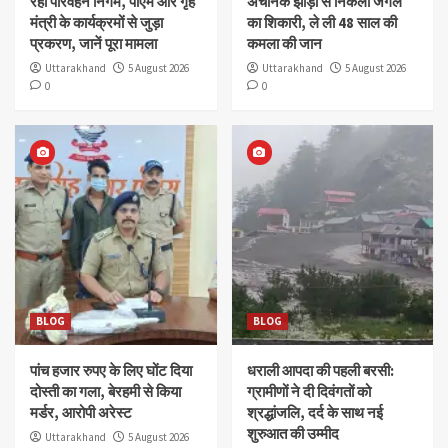
रहा परिवहन निगम, पीएम और गृह
अचानक झाड़ी से निकला जंगल
मंत्री के कार्यक्रमों से जुड़ा
का शिकारी, ले ली 48 साल की
प्रकरण, जानें पूरा मामला
कमला की जान
Uttarakhand
5 August 2026
Uttarakhand
5 August 2026
0
0
BLOG
BLOG
पांच हजार रुपए के लिए घोंट दिया
धराली आपदा की पहली बरसी:
दोस्ती का गला, बेरहमी से किया
ग्रामीणों ने दी दिवंगतों को
मर्डर, आरोपी अरेस्ट
श्रद्धांजलि, दर्द के साथ नई
शुरुआत की उम्मीद
Uttarakhand
5 August 2026