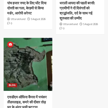
पांच हजार रुपए के लिए घोंट दिया
धराली आपदा की पहली बरसी:
दोस्ती का गला, बेरहमी से किया
ग्रामीणों ने दी दिवंगतों को
मर्डर, आरोपी अरेस्ट
श्रद्धांजलि, दर्द के साथ नई
शुरुआत की उम्मीद
Uttarakhand
5 August 2026
0
Uttarakhand
5 August 2026
0
BLOG
एसडीएम ऑफिस कैंपस में भयंकर
लैंडस्लाइड, कमरे की दीवार तोड़
घर के अंदर घुसी चट्टान