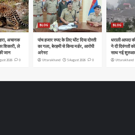
BLOG
BLOG
ोहरा, अचानक
पांच हजार रुपए के लिए घोंट दिया दोस्ती
धराली आपदा की 
ा शिकारी, ले
का गला, बेरहमी से किया मर्डर, आरोपी
ने दी दिवंगतों को
की जान
अरेस्ट
साथ नई शुरुआत
gust 2026
0
Uttarakhand
5 August 2026
0
Uttarakhand