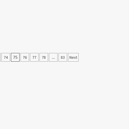
74
75
76
77
78
…
83
Next