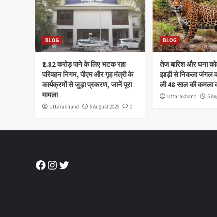
BLOG
BLOG
₹2.82 करोड़ पाने के लिए भटक रहा
तेज बारिश और घना क
परिवहन निगम, पीएम और गृह मंत्री के
झाड़ी से निकला जंगल क
कार्यक्रमों से जुड़ा प्रकरण, जानें पूरा
ली 48 साल की कमला 
मामला
Uttarakhand
5 Au
Uttarakhand
5 August 2026
0
Facebook
Instagram
Twitter