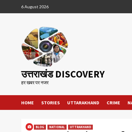
Skip
6 August 2026
to
content
उत्तराखंड DISCOVERY
हर खबर पर नजर
HOME
STORIES
UTTARAKHAND
CRIME
N
BLOG
NATIONAL
UTTRAKHAND