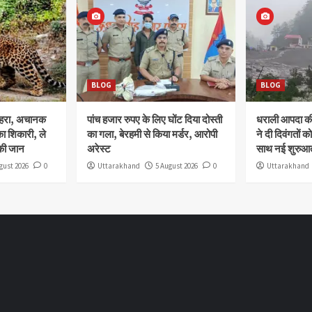
BLOG
BLOG
ोहरा, अचानक
पांच हजार रुपए के लिए घोंट दिया दोस्ती
धराली आपदा की 
ा शिकारी, ले
का गला, बेरहमी से किया मर्डर, आरोपी
ने दी दिवंगतों को
की जान
अरेस्ट
साथ नई शुरुआत
gust 2026
0
Uttarakhand
5 August 2026
0
Uttarakhand