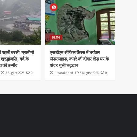
BLOG
पहली बरसी: ग्रामीणों
एसडीएम ऑफिस कैंपस में भयंकर
 श्रद्धांजलि, दर्द के
लैंडस्लाइड, कमरे की दीवार तोड़ घर के
 की उम्मीद
अंदर घुसी चट्टान
5 August 2026
0
Uttarakhand
5 August 2026
0