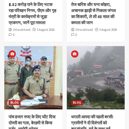
₹2.82 करोड़ पाने के लिए भटक
तेज बारिश और घना कोहरा,
रहा परिवहन निगम, पीएम और गृह
अचानक झाड़ी से निकला जंगल
मंत्री के कार्यक्रमों से जुड़ा
का शिकारी, ले ली 48 साल की
प्रकरण, जानें पूरा मामला
कमला की जान
Uttarakhand
5 August 2026
Uttarakhand
5 August 2026
0
0
BLOG
BLOG
पांच हजार रुपए के लिए घोंट दिया
धराली आपदा की पहली बरसी:
दोस्ती का गला, बेरहमी से किया
ग्रामीणों ने दी दिवंगतों को
मर्डर, आरोपी अरेस्ट
श्रद्धांजलि, दर्द के साथ नई