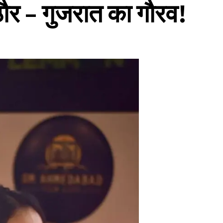
ौर – गुजरात का गौरव!