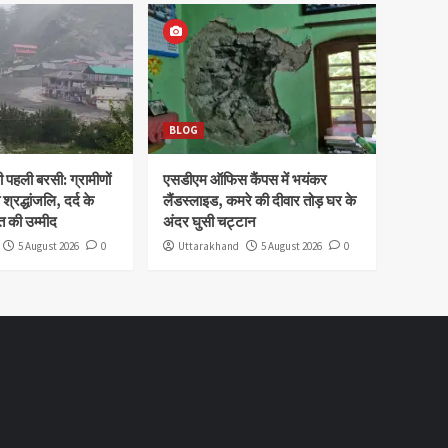
BLOG
पहली बरसी: ग्रामीणों
एसडीएम ऑफिस कैंपस में भयंकर
 श्रद्धांजलि, दर्द के
लैंडस्लाइड, कमरे की दीवार तोड़ घर के
 की उम्मीद
अंदर घुसी चट्टान
5 August 2026
0
Uttarakhand
5 August 2026
0