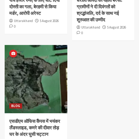
पांच हजार रुपए के लिए घोंट दिया
धराली आपदा की पहली बरसी:
दोस्ती का गला, बेरहमी से किया
ग्रामीणों ने दी दिवंगतों को
मर्डर, आरोपी अरेस्ट
श्रद्धांजलि, दर्द के साथ नई
शुरुआत की उम्मीद
Uttarakhand
5 August 2026
0
Uttarakhand
5 August 2026
0
BLOG
एसडीएम ऑफिस कैंपस में भयंकर
लैंडस्लाइड, कमरे की दीवार तोड़
घर के अंदर घुसी चट्टान