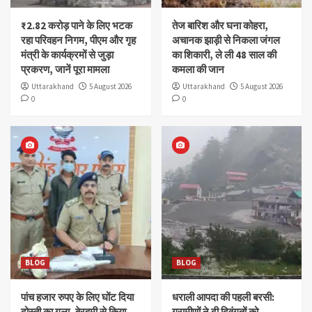
₹2.82 करोड़ पाने के लिए भटक
तेज बारिश और घना कोहरा,
रहा परिवहन निगम, पीएम और गृह
अचानक झाड़ी से निकला जंगल
मंत्री के कार्यक्रमों से जुड़ा
का शिकारी, ले ली 48 साल की
प्रकरण, जानें पूरा मामला
कमला की जान
Uttarakhand
5 August 2026
Uttarakhand
5 August 2026
0
0
BLOG
BLOG
पांच हजार रुपए के लिए घोंट दिया
धराली आपदा की पहली बरसी:
दोस्ती का गला, बेरहमी से किया
ग्रामीणों ने दी दिवंगतों को