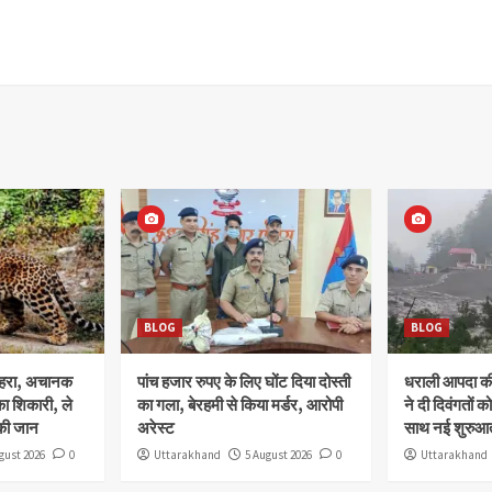
BLOG
BLOG
ोहरा, अचानक
पांच हजार रुपए के लिए घोंट दिया दोस्ती
धराली आपदा की 
ा शिकारी, ले
का गला, बेरहमी से किया मर्डर, आरोपी
ने दी दिवंगतों को
की जान
अरेस्ट
साथ नई शुरुआत
gust 2026
0
Uttarakhand
5 August 2026
0
Uttarakhand