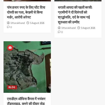
पांच हजार रुपए के लिए घोंट दिया
धराली आपदा की पहली बरसी:
दोस्ती का गला, बेरहमी से किया
ग्रामीणों ने दी दिवंगतों को
मर्डर, आरोपी अरेस्ट
श्रद्धांजलि, दर्द के साथ नई
शुरुआत की उम्मीद
Uttarakhand
5 August 2026
0
Uttarakhand
5 August 2026
0
BLOG
एसडीएम ऑफिस कैंपस में भयंकर
लैंडस्लाइड, कमरे की दीवार तोड़