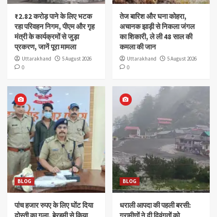
₹2.82 करोड़ पाने के लिए भटक
तेज बारिश और घना कोहरा,
रहा परिवहन निगम, पीएम और गृह
अचानक झाड़ी से निकला जंगल
मंत्री के कार्यक्रमों से जुड़ा
का शिकारी, ले ली 48 साल की
प्रकरण, जानें पूरा मामला
कमला की जान
Uttarakhand
5 August 2026
Uttarakhand
5 August 2026
0
0
BLOG
BLOG
पांच हजार रुपए के लिए घोंट दिया
धराली आपदा की पहली बरसी:
दोस्ती का गला, बेरहमी से किया
ग्रामीणों ने दी दिवंगतों को