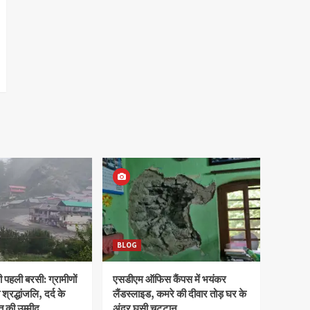
BLOG
पहली बरसी: ग्रामीणों
एसडीएम ऑफिस कैंपस में भयंकर
 श्रद्धांजलि, दर्द के
लैंडस्लाइड, कमरे की दीवार तोड़ घर के
 की उम्मीद
अंदर घुसी चट्टान