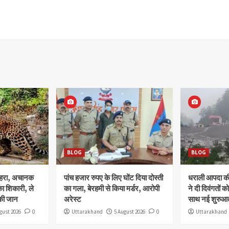
BLOG
BLOG
ोहरा, अचानक
पांच हजार रुपए के लिए घोंट दिया दोस्ती
धराली आपदा की 
ा शिकारी, ले
का गला, बेरहमी से किया मर्डर, आरोपी
ने दी दिवंगतों को
की जान
अरेस्ट
साथ नई शुरुआत
gust 2026
0
Uttarakhand
5 August 2026
0
Uttarakhand