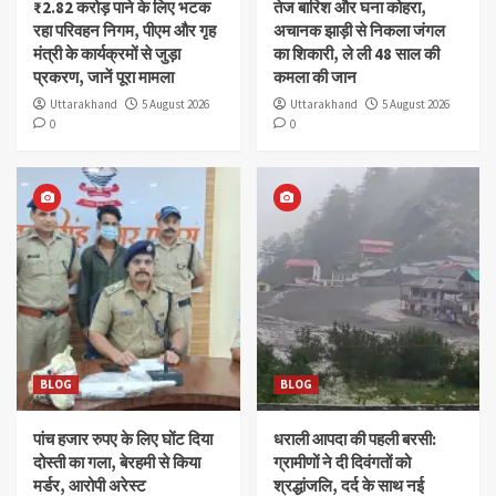
₹2.82 करोड़ पाने के लिए भटक
तेज बारिश और घना कोहरा,
रहा परिवहन निगम, पीएम और गृह
अचानक झाड़ी से निकला जंगल
मंत्री के कार्यक्रमों से जुड़ा
का शिकारी, ले ली 48 साल की
प्रकरण, जानें पूरा मामला
कमला की जान
Uttarakhand
5 August 2026
Uttarakhand
5 August 2026
0
0
BLOG
BLOG
पांच हजार रुपए के लिए घोंट दिया
धराली आपदा की पहली बरसी:
दोस्ती का गला, बेरहमी से किया
ग्रामीणों ने दी दिवंगतों को
मर्डर, आरोपी अरेस्ट
श्रद्धांजलि, दर्द के साथ नई