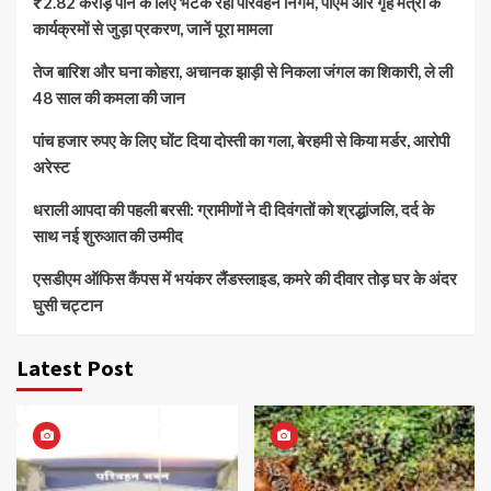
₹2.82 करोड़ पाने के लिए भटक रहा परिवहन निगम, पीएम और गृह मंत्री के
कार्यक्रमों से जुड़ा प्रकरण, जानें पूरा मामला
तेज बारिश और घना कोहरा, अचानक झाड़ी से निकला जंगल का शिकारी, ले ली
48 साल की कमला की जान
पांच हजार रुपए के लिए घोंट दिया दोस्ती का गला, बेरहमी से किया मर्डर, आरोपी
अरेस्ट
धराली आपदा की पहली बरसी: ग्रामीणों ने दी दिवंगतों को श्रद्धांजलि, दर्द के
साथ नई शुरुआत की उम्मीद
एसडीएम ऑफिस कैंपस में भयंकर लैंडस्लाइड, कमरे की दीवार तोड़ घर के अंदर
घुसी चट्टान
Latest Post