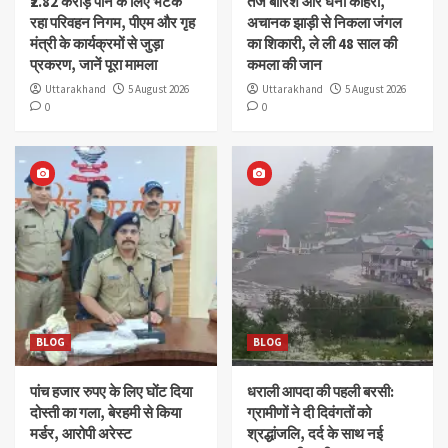
₹2.82 करोड़ पाने के लिए भटक
तेज बारिश और घना कोहरा,
रहा परिवहन निगम, पीएम और गृह
अचानक झाड़ी से निकला जंगल
मंत्री के कार्यक्रमों से जुड़ा
का शिकारी, ले ली 48 साल की
प्रकरण, जानें पूरा मामला
कमला की जान
Uttarakhand
5 August 2026
Uttarakhand
5 August 2026
0
0
BLOG
BLOG
पांच हजार रुपए के लिए घोंट दिया
धराली आपदा की पहली बरसी:
दोस्ती का गला, बेरहमी से किया
ग्रामीणों ने दी दिवंगतों को
मर्डर, आरोपी अरेस्ट
श्रद्धांजलि, दर्द के साथ नई