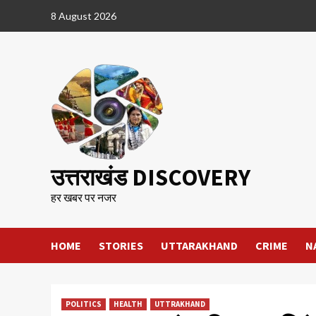
Skip
8 August 2026
to
content
उत्तराखंड DISCOVERY
हर खबर पर नजर
HOME
STORIES
UTTARAKHAND
CRIME
N
POLITICS
HEALTH
UTTRAKHAND