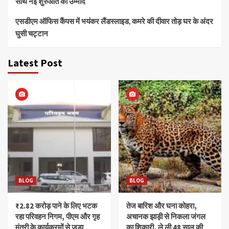
साथ नई शुरुआत की उम्मीद
एसडीएम ऑफिस कैंपस में भयंकर लैंडस्लाइड, कमरे की दीवार तोड़ घर के अंदर
घुसी चट्टान
Latest Post
BLOG
BLOG
₹2.82 करोड़ पाने के लिए भटक
तेज बारिश और घना कोहरा,
रहा परिवहन निगम, पीएम और गृह
अचानक झाड़ी से निकला जंगल
मंत्री के कार्यक्रमों से जुड़ा
का शिकारी, ले ली 48 साल की