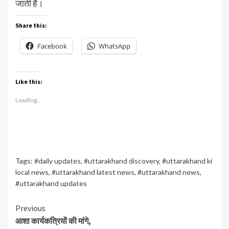
जाती है।
Share this:
Facebook
WhatsApp
Like this:
Loading...
Tags:
#daily updates
,
#uttarakhand discovery
,
#uttarakhand ki
local news
,
#uttarakhand latest news
,
#uttarakhand news
,
#uttarakhand updates
Continue
Previous
आशा कार्यकत्रियों की मांगे,
Reading