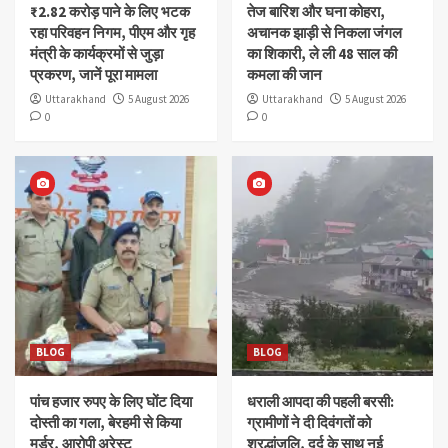
₹2.82 करोड़ पाने के लिए भटक
तेज बारिश और घना कोहरा,
रहा परिवहन निगम, पीएम और गृह
अचानक झाड़ी से निकला जंगल
मंत्री के कार्यक्रमों से जुड़ा
का शिकारी, ले ली 48 साल की
प्रकरण, जानें पूरा मामला
कमला की जान
Uttarakhand
5 August 2026
Uttarakhand
5 August 2026
0
0
BLOG
BLOG
पांच हजार रुपए के लिए घोंट दिया
धराली आपदा की पहली बरसी:
दोस्ती का गला, बेरहमी से किया
ग्रामीणों ने दी दिवंगतों को
मर्डर, आरोपी अरेस्ट
श्रद्धांजलि, दर्द के साथ नई