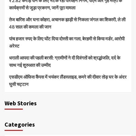
₹2.82 करोड़ पाने के लिए भटक रहा परिवहन निगम, पीएम और गृह मंत्री के
कार्यक्रमों से जुड़ा प्रकरण, जानें पूरा मामला
तेज बारिश और घना कोहरा, अचानक झाड़ी से निकला जंगल का शिकारी, ले ली
48 साल की कमला की जान
पांच हजार रुपए के लिए घोंट दिया दोस्ती का गला, बेरहमी से किया मर्डर, आरोपी
अरेस्ट
धराली आपदा की पहली बरसी: ग्रामीणों ने दी दिवंगतों को श्रद्धांजलि, दर्द के
साथ नई शुरुआत की उम्मीद
एसडीएम ऑफिस कैंपस में भयंकर लैंडस्लाइड, कमरे की दीवार तोड़ घर के अंदर
घुसी चट्टान
Web Stories
Categories