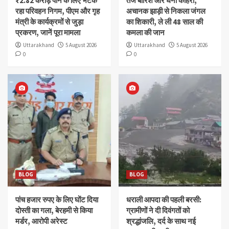
₹2.82 करोड़ पाने के लिए भटक
तेज बारिश और घना कोहरा,
रहा परिवहन निगम, पीएम और गृह
अचानक झाड़ी से निकला जंगल
मंत्री के कार्यक्रमों से जुड़ा
का शिकारी, ले ली 48 साल की
प्रकरण, जानें पूरा मामला
कमला की जान
Uttarakhand
5 August 2026
Uttarakhand
5 August 2026
0
0
BLOG
BLOG
पांच हजार रुपए के लिए घोंट दिया
धराली आपदा की पहली बरसी:
दोस्ती का गला, बेरहमी से किया
ग्रामीणों ने दी दिवंगतों को
मर्डर, आरोपी अरेस्ट
श्रद्धांजलि, दर्द के साथ नई