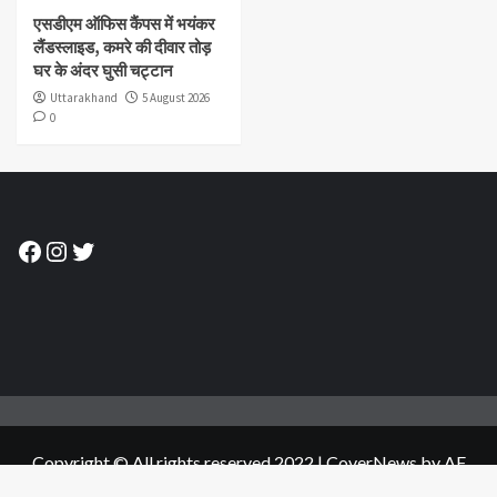
एसडीएम ऑफिस कैंपस में भयंकर
लैंडस्लाइड, कमरे की दीवार तोड़
घर के अंदर घुसी चट्टान
Uttarakhand
5 August 2026
0
Facebook
Instagram
Twitter
Copyright © All rights reserved.2022
|
CoverNews
by AF
themes.