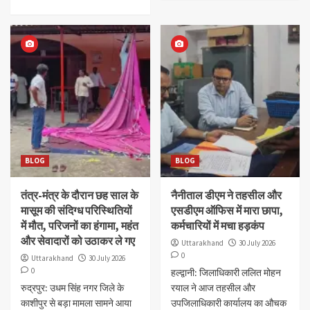
BLOG
BLOG
तंत्र-मंत्र के दौरान छह साल के
नैनीताल डीएम ने तहसील और
मासूम की संदिग्ध परिस्थितियों
एसडीएम ऑफिस में मारा छापा,
में मौत, परिजनों का हंगामा, महंत
कर्मचारियों में मचा हड़कंप
और सेवादारों को उठाकर ले गए
Uttarakhand
30 July 2026
0
Uttarakhand
30 July 2026
0
हल्द्वानी: जिलाधिकारी ललित मोहन
रुद्रपुर: उधम सिंह नगर जिले के
रयाल ने आज तहसील और
काशीपुर से बड़ा मामला सामने आया
उपजिलाधिकारी कार्यालय का औचक