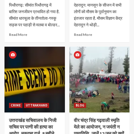
पिथौरागढ़: सीमांत पिथौरागढ़ में
देहरादून: मानसून के सीजन में सभी
बारिश जनजीवन प्रभावित हो गया है.
लोगों को मौसम के पूर्वानुमान का
सीमांत धारचूला के तीनतोला-गस्कू
इंतजार रहता है. मौसम विज्ञान केंद्र
सड़क पर पहाड़ी से मलबा व बोल्डर...
देहरादून ने थोड़ी...
Read More
Read More
CRIME
UTTRAKHAND
BLOG
उत्तराखंड सचिवालय के निजी
वीर चंद्र सिंह गढ़वाली स्मृति
सचिव पर पत्नी की हत्या का
मेले का आयोजन, न जयंती न
आरोप, मुकदमा दर्ज, 8 महीने
पुण्यतिथि, जानें 12 जून को क्यों