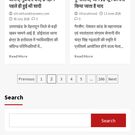
पहले ही हुई थी शादी
किया जाता है याद
uttrakhanddiscovery.com
Uttarakhand
13 June 2026
30 July 2026
0
0
उत्तराखंड के देहरादून जिले से बड़ी
गैरसैंण: पेशावर कांड के महानायक
खबर सामने आई है. डोईवाला थाना
एवं स्वतंत्रता संग्राम सेनानी वीर
क्षेत्र के हर्रावाला में नवविवाहिता की
चंद्र सिंह गढ़वाली की स्मृति में
संदिग्ध परिस्थितियों में...
प्रतिवर्ष आयोजित होने वाला मेला...
Read More
Read More
Posts
Previous
1
2
3
4
5
…
266
Next
pagination
Search
Search