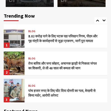
0
0
BLOG
एसडीएम ऑफिस कैंपस में भयंकर लैंडस्लाइड, कमरे की दीवार
तोड़ घर के अंदर घुसी चट्टान
Trending Now
5
BLOG
₹2.82 करोड़ पाने के लिए भटक रहा परिवहन निगम, पीएम और
गृह मंत्री के कार्यक्रमों से जुड़ा प्रकरण, जानें पूरा मामला
1
BLOG
तेज बारिश और घना कोहरा, अचानक झाड़ी से निकला जंगल
का शिकारी, ले ली 48 साल की कमला की जान
2
BLOG
पांच हजार रुपए के लिए घोंट दिया दोस्ती का गला, बेरहमी से
किया मर्डर, आरोपी अरेस्ट
3