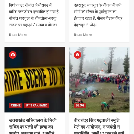
पिथौरागढ़: सीमांत पिथौरागढ़ में
देहरादून: मानसून के सीजन में सभी
बारिश जनजीवन प्रभावित हो गया है.
लोगों को मौसम के पूर्वानुमान का
सीमांत धारचूला के तीनतोला-गस्कू
इंतजार रहता है. मौसम विज्ञान केंद्र
सड़क पर पहाड़ी से मलबा व बोल्डर...
देहरादून ने थोड़ी...
Read More
Read More
CRIME
UTTRAKHAND
BLOG
उत्तराखंड सचिवालय के निजी
वीर चंद्र सिंह गढ़वाली स्मृति
सचिव पर पत्नी की हत्या का
मेले का आयोजन, न जयंती न
आरोप, मुकदमा दर्ज, 8 महीने
पुण्यतिथि, जानें 12 जून को क्यों