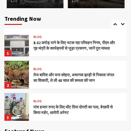
0
0
BLOG
एसडीएम ऑफिस कैंपस में भयंकर लैंडस्लाइड, कमरे की दीवार
तोड़ घर के अंदर घुसी चट्टान
Trending Now
5
BLOG
₹2.82 करोड़ पाने के लिए भटक रहा परिवहन निगम, पीएम और
गृह मंत्री के कार्यक्रमों से जुड़ा प्रकरण, जानें पूरा मामला
1
BLOG
तेज बारिश और घना कोहरा, अचानक झाड़ी से निकला जंगल
का शिकारी, ले ली 48 साल की कमला की जान
2
BLOG
पांच हजार रुपए के लिए घोंट दिया दोस्ती का गला, बेरहमी से
किया मर्डर, आरोपी अरेस्ट
3