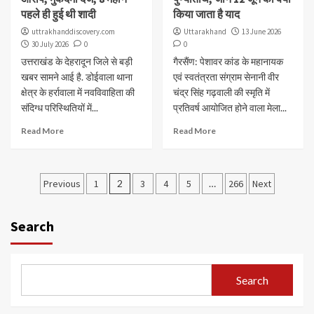
पहले ही हुई थी शादी
किया जाता है याद
uttrakhanddiscovery.com
Uttarakhand
13 June 2026
30 July 2026
0
0
उत्तराखंड के देहरादून जिले से बड़ी
गैरसैंण: पेशावर कांड के महानायक
खबर सामने आई है. डोईवाला थाना
एवं स्वतंत्रता संग्राम सेनानी वीर
क्षेत्र के हर्रावाला में नवविवाहिता की
चंद्र सिंह गढ़वाली की स्मृति में
संदिग्ध परिस्थितियों में...
प्रतिवर्ष आयोजित होने वाला मेला...
Read More
Read More
Posts
Previous
1
2
3
4
5
…
266
Next
pagination
Search
Search