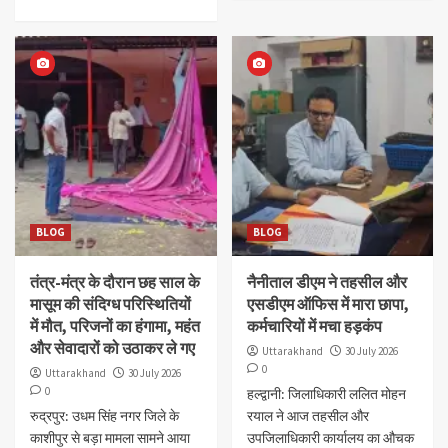
BLOG
BLOG
तंत्र-मंत्र के दौरान छह साल के
नैनीताल डीएम ने तहसील और
मासूम की संदिग्ध परिस्थितियों
एसडीएम ऑफिस में मारा छापा,
में मौत, परिजनों का हंगामा, महंत
कर्मचारियों में मचा हड़कंप
और सेवादारों को उठाकर ले गए
Uttarakhand
30 July 2026
0
Uttarakhand
30 July 2026
0
हल्द्वानी: जिलाधिकारी ललित मोहन
रुद्रपुर: उधम सिंह नगर जिले के
रयाल ने आज तहसील और
काशीपुर से बड़ा मामला सामने आया
उपजिलाधिकारी कार्यालय का औचक