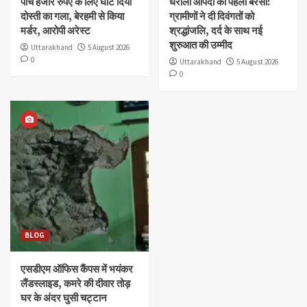
पांच हजार रुपए के लिए घोंट दिया
धराली आपदा की पहली बरसी:
दोस्ती का गला, बेरहमी से किया
ग्रामीणों ने दी दिवंगतों को
मर्डर, आरोपी अरेस्ट
श्रद्धांजलि, दर्द के साथ नई
शुरुआत की उम्मीद
Uttarakhand
5 August 2026
0
Uttarakhand
5 August 2026
0
BLOG
एसडीएम ऑफिस कैंपस में भयंकर
लैंडस्लाइड, कमरे की दीवार तोड़
घर के अंदर घुसी चट्टान