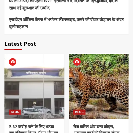
धराली आपदा की पहली बरसी: ग्रामीणों ने दी दिवंगतों को श्रद्धांजलि, दर्द के
साथ नई शुरुआत की उम्मीद
एसडीएम ऑफिस कैंपस में भयंकर लैंडस्लाइड, कमरे की दीवार तोड़ घर के अंदर
घुसी चट्टान
Latest Post
BLOG
BLOG
₹2.82 करोड़ पाने के लिए भटक
तेज बारिश और घना कोहरा,
रहा परिवहन निगम, पीएम और गृह
अचानक झाड़ी से निकला जंगल