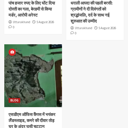
पांच हजार रुपए के लिए घोंट दिया
धराली आपदा की पहली बरसी:
दोस्ती का गला, बेरहमी से किया
ग्रामीणों ने दी दिवंगतों को
मर्डर, आरोपी अरेस्ट
श्रद्धांजलि, दर्द के साथ नई
शुरुआत की उम्मीद
Uttarakhand
5 August 2026
0
Uttarakhand
5 August 2026
0
BLOG
एसडीएम ऑफिस कैंपस में भयंकर
लैंडस्लाइड, कमरे की दीवार तोड़
घर के अंदर घुसी चट्टान